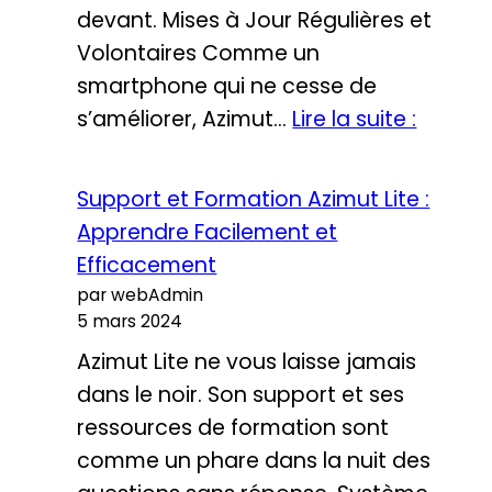
devant. Mises à Jour Régulières et
Volontaires Comme un
smartphone qui ne cesse de
Azimut
s’améliorer, Azimut…
Lire la suite :
Lite
:
Support et Formation Azimut Lite :
Une
Apprendre Facilement et
Techno
Efficacement
Toujou
par webAdmin
à
5 mars 2024
la
Azimut Lite ne vous laisse jamais
Pointe
dans le noir. Son support et ses
ressources de formation sont
comme un phare dans la nuit des