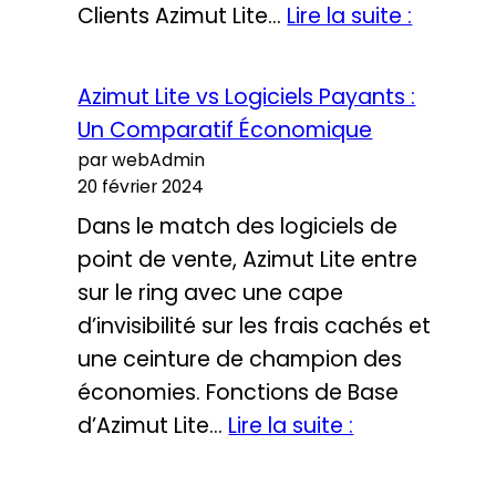
Sécurit
Clients Azimut Lite…
Lire la suite :
et
Confiden
Azimut Lite vs Logiciels Payants :
des
Un Comparatif Économique
Donnée
par webAdmin
avec
20 février 2024
Azimut
Dans le match des logiciels de
Lite
point de vente, Azimut Lite entre
sur le ring avec une cape
d’invisibilité sur les frais cachés et
une ceinture de champion des
économies. Fonctions de Base
Azimut
d’Azimut Lite…
Lire la suite :
Lite
vs