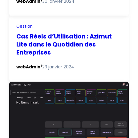
webAdmin
/
30 janvier 2024
Gestion
Cas Réels d’Utilisation : Azimut
Lite dans le Quotidien des
Entreprises
webAdmin
/
23 janvier 2024