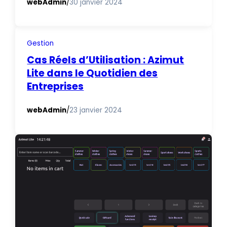
webAdmin
/
30 janvier 2024
Gestion
Cas Réels d’Utilisation : Azimut
Lite dans le Quotidien des
Entreprises
webAdmin
/
23 janvier 2024